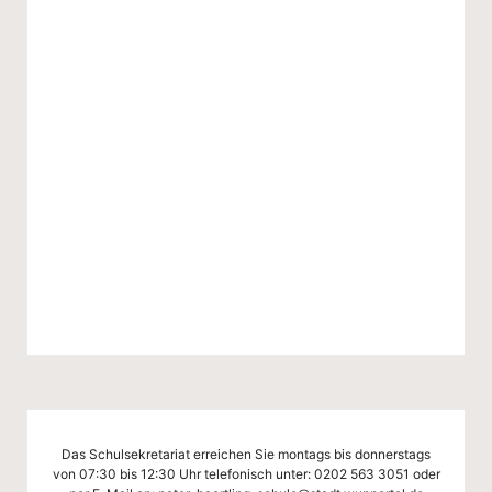
g
-
S
c
h
ul
e
W
u
p
p
er
ta
Das Schulsekretariat erreichen Sie montags bis donnerstags
von 07:30 bis 12:30 Uhr telefonisch unter:
0202 563 3051
oder