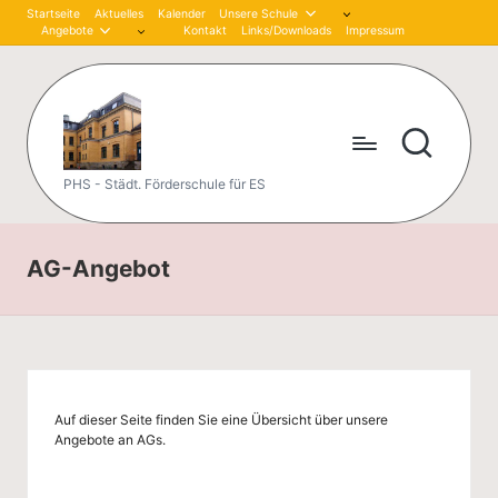
Startseite
Aktuelles
Kalender
Unsere Schule
Angebote
Kontakt
Links/Downloads
Impressum
Skip
to
content
P
PHS - Städt. Förderschule für ES
et
er
AG-Angebot
-
H
är
tli
Auf dieser Seite finden Sie eine Übersicht über unsere
Angebote an AGs.
n