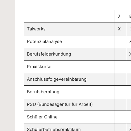
tli
n
7
g
Talworks
X
-
Potenzialanalyse
S
Berufsfelderkundung
c
Praxiskurse
h
Anschlussfolgevereinbarung
ul
Berufsberatung
e
PSU (Bundesagentur für Arbeit)
W
Schüler Online
u
Schülerbetriebspraktikum