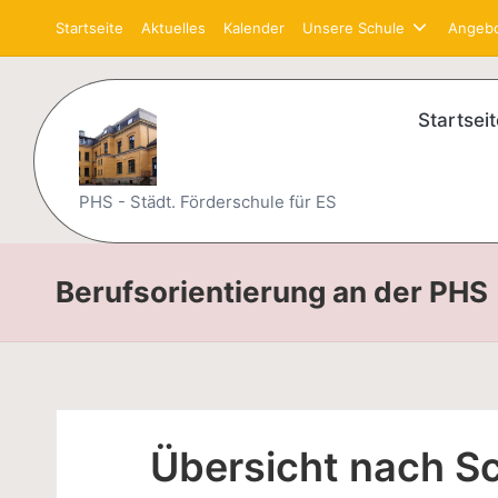
Startseite
Aktuelles
Kalender
Unsere Schule
Angeb
Skip
to
content
Startseit
P
PHS - Städt. Förderschule für ES
et
Berufsorientierung an der PHS
er
-
H
är
Übersicht nach S