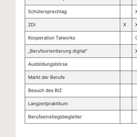
p
Schülersprechtag
p
ZDI
X
er
Kooperation Talworks
ta
„Berufsorientierung digital“
l
Ausbildungsbörse
Markt der Berufe
Besuch des BIZ
Langzeitpraktikum
Berufseinstiegsbegleiter