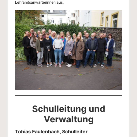
g
Lehramtsanwärterinnen aus.
-
S
c
h
ul
e
W
u
p
p
Schulleitung und
er
Verwaltung
ta
Tobias Faulenbach, Schulleiter