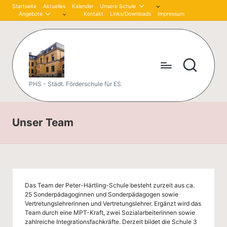
Startseite
Aktuelles
Kalender
Unsere Schule
Angebote
Kontakt
Links/Downloads
Impressum
Skip
to
content
P
PHS - Städt. Förderschule für ES
et
er
Unser Team
-
H
är
Das Team der Peter-Härtling-Schule besteht zurzeit aus ca.
tli
25 Sonderpädagoginnen und Sonderpädagogen sowie
Vertretungslehrerinnen und Vertretungslehrer. Ergänzt wird das
n
Team durch eine MPT-Kraft, zwei Sozialarbeiterinnen sowie
zahlreiche Integrationsfachkräfte. Derzeit bildet die Schule 3