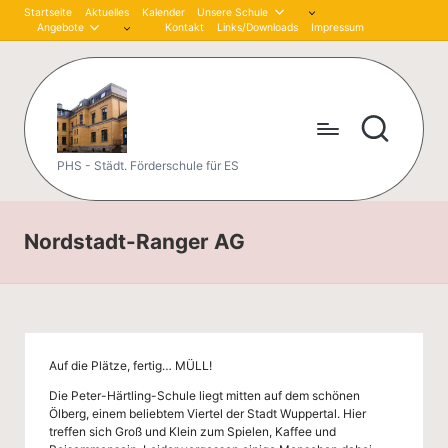
Startseite
Aktuelles
Kalender
Unsere Schule
Angebote
Kontakt
Links/Downloads
Impressum
Skip
to
content
P
PHS - Städt. Förderschule für ES
et
er
Nordstadt-Ranger AG
-
H
är
Auf die Plätze, fertig… MÜLL!
tli
Die Peter-Härtling-Schule liegt mitten auf dem schönen
n
Ölberg, einem beliebtem Viertel der Stadt Wuppertal. Hier
treffen sich Groß und Klein zum Spielen, Kaffee und