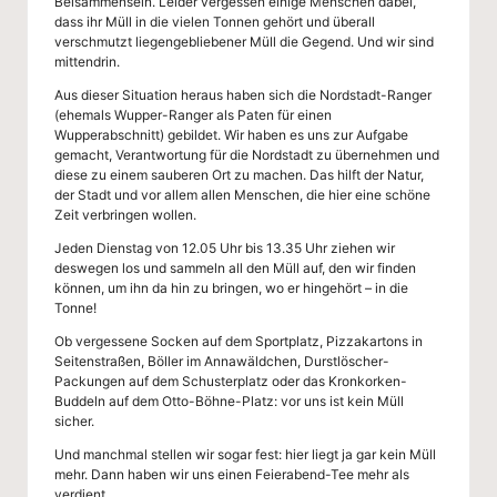
g
Beisammensein. Leider vergessen einige Menschen dabei,
dass ihr Müll in die vielen Tonnen gehört und überall
-
verschmutzt liegengebliebener Müll die Gegend. Und wir sind
mittendrin.
S
Aus dieser Situation heraus haben sich die Nordstadt-Ranger
c
(ehemals Wupper-Ranger als Paten für einen
Wupperabschnitt) gebildet. Wir haben es uns zur Aufgabe
h
gemacht, Verantwortung für die Nordstadt zu übernehmen und
diese zu einem sauberen Ort zu machen. Das hilft der Natur,
ul
der Stadt und vor allem allen Menschen, die hier eine schöne
Zeit verbringen wollen.
e
Jeden Dienstag von 12.05 Uhr bis 13.35 Uhr ziehen wir
W
deswegen los und sammeln all den Müll auf, den wir finden
können, um ihn da hin zu bringen, wo er hingehört – in die
u
Tonne!
p
Ob vergessene Socken auf dem Sportplatz, Pizzakartons in
Seitenstraßen, Böller im Annawäldchen, Durstlöscher-
p
Packungen auf dem Schusterplatz oder das Kronkorken-
Buddeln auf dem Otto-Böhne-Platz: vor uns ist kein Müll
er
sicher.
Und manchmal stellen wir sogar fest: hier liegt ja gar kein Müll
ta
mehr. Dann haben wir uns einen Feierabend-Tee mehr als
verdient.