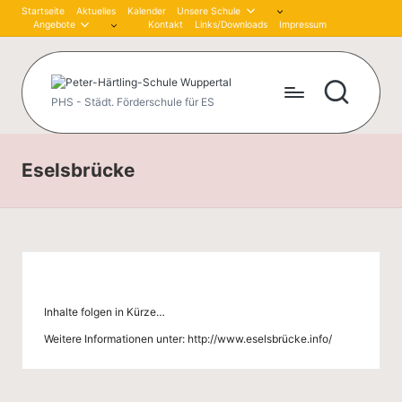
Startseite
Aktuelles
Kalender
Unsere Schule
Angebote
Kontakt
Links/Downloads
Impressum
Skip
to
content
P
PHS - Städt. Förderschule für ES
et
er
Eselsbrücke
-
H
är
tli
Inhalte folgen in Kürze…
n
Weitere Informationen unter:
http://www.eselsbrücke.info/
g
-