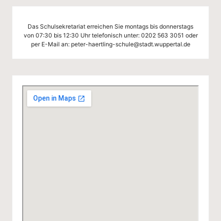
S
c
Das Schulsekretariat erreichen Sie montags bis donnerstags
von 07:30 bis 12:30 Uhr telefonisch unter:
0202 563 3051
oder
h
per E-Mail an:
peter-haertling-schule@stadt.wuppertal.de
ul
e
W
u
p
p
er
ta
l