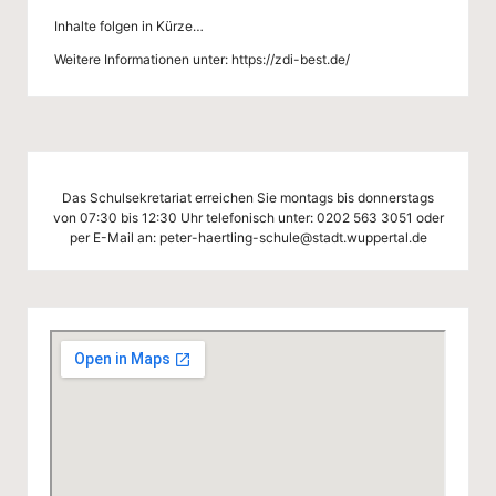
g
Inhalte folgen in Kürze…
-
Weitere Informationen unter:
https://zdi-best.de/
S
c
h
ul
Das Schulsekretariat erreichen Sie montags bis donnerstags
von 07:30 bis 12:30 Uhr telefonisch unter:
0202 563 3051
oder
e
per E-Mail an:
peter-haertling-schule@stadt.wuppertal.de
W
u
p
p
er
ta