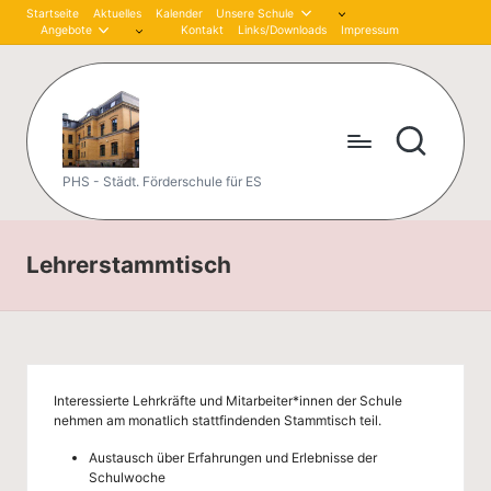
Startseite
Aktuelles
Kalender
Unsere Schule
Angebote
Kontakt
Links/Downloads
Impressum
Skip
to
content
P
PHS - Städt. Förderschule für ES
et
er
Lehrerstammtisch
-
H
är
Interessierte Lehrkräfte und Mitarbeiter*innen der Schule
tli
nehmen am monatlich stattfindenden Stammtisch teil.
n
Austausch über Erfahrungen und Erlebnisse der
Schulwoche