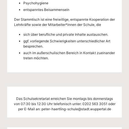
g
Psychohygiene
-
entspanntes Beisammensein
S
Der Stammtisch ist eine freiwillige, entspannte Kooperation der
Lehrkräfte sowie der Mitarbeiter*innen der Schule, die
c
sich über berufliche und private Inhalte austauschen.
h
ggf. vorliegende Schwierigkeiten unterschiedlicher Art
besprechen.
ul
auch im außerschulischen Bereich in Kontakt zueinander
e
treten möchten.
W
u
p
p
Das Schulsekretariat erreichen Sie montags bis donnerstags
von 07:30 bis 12:30 Uhr telefonisch unter:
0202 563 3051
oder
er
per E-Mail an:
peter-haertling-schule@stadt.wuppertal.de
ta