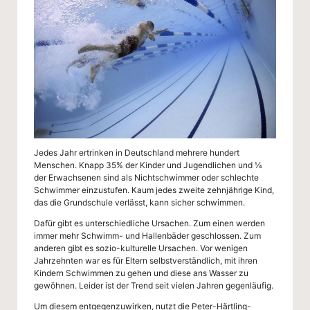
g
-
S
c
h
ul
e
Jedes Jahr ertrinken in Deutschland mehrere hundert
W
Menschen. Knapp 35% der Kinder und Jugendlichen und ¼
der Erwachsenen sind als Nichtschwimmer oder schlechte
u
Schwimmer einzustufen. Kaum jedes zweite zehnjährige Kind,
das die Grundschule verlässt, kann sicher schwimmen.
p
Dafür gibt es unterschiedliche Ursachen. Zum einen werden
immer mehr Schwimm- und Hallenbäder geschlossen. Zum
p
anderen gibt es sozio-kulturelle Ursachen. Vor wenigen
er
Jahrzehnten war es für Eltern selbstverständlich, mit ihren
Kindern Schwimmen zu gehen und diese ans Wasser zu
ta
gewöhnen. Leider ist der Trend seit vielen Jahren gegenläufig.
Um diesem entgegenzuwirken, nutzt die Peter-Härtling-