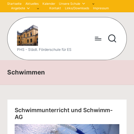
Startseite
Aktuelles
Kalender
Unsere Schule
Angebote
Kontakt
Links/Downloads
Impressum
Skip
to
content
P
PHS - Städt. Förderschule für ES
et
er
Schwimmen
-
H
är
Schwimmunterricht und Schwimm-
tli
AG
n