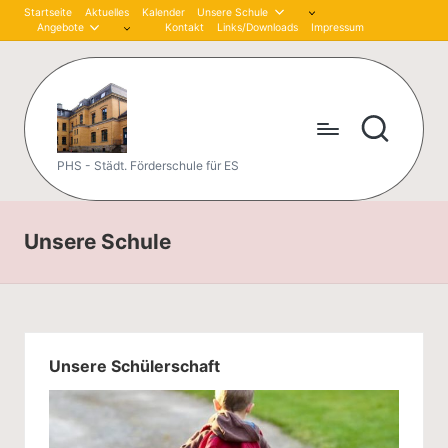
Startseite
Aktuelles
Kalender
Unsere Schule
Angebote
Kontakt
Links/Downloads
Impressum
Skip
to
content
P
PHS - Städt. Förderschule für ES
et
er
Unsere Schule
-
H
är
Unsere Schülerschaft
tli
n