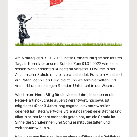
g
-
S
c
h
ul
Am Montag, den 31.01.2022, hatte Gerhard Billig seinen letzten
e
Tag als Konrektor unserer Schule. Zum 01.02.2022 wird er in
seinen wohlverdienten Ruhestand versetzt. Er wurde in der
W
Aula unserer Schule offiziell verabschiedet. Es ist ein Abschied
auf Raten, denn Herr Billig bleibt uns weiterhin erhalten und
u
verstärkt uns mit einigen Stunden Unterricht in der Woche.
p
Wir danken Herrn Billig für die vielen Jahre, in denen er die
Peter-Härtling-Schule äußerst verantwortungsbewusst
p
mitgeleitet (über 3 Jahre lang sogar alleinverantwortlich
geleitet) hat, stets wertvolle Erziehungsarbeit geleistet hat und
er
alles in seiner Macht stehende getan hat, um die Schule im
Sinne der Schülerinnen und Schüler mitzugestalten und
ta
weiterzuentwickeln.
Wir wünschen ihm von Herzen einen erfüllten und glücklichen