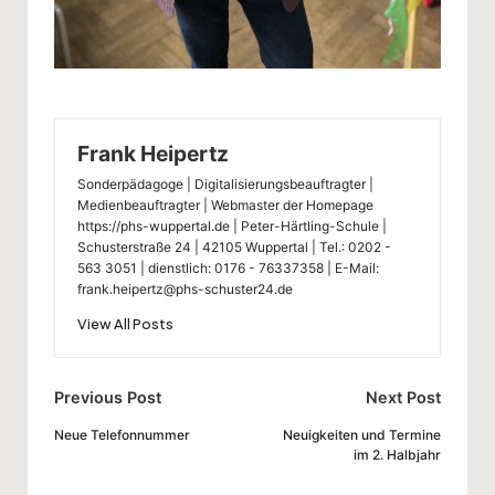
Frank Heipertz
Sonderpädagoge | Digitalisierungsbeauftragter |
Medienbeauftragter | Webmaster der Homepage
https://phs-wuppertal.de | Peter-Härtling-Schule |
Schusterstraße 24 | 42105 Wuppertal | Tel.: 0202 -
563 3051 | dienstlich: 0176 - 76337358 | E-Mail:
frank.heipertz@phs-schuster24.de
View All Posts
Post
Previous Post
Next Post
navigation
Neue Telefonnummer
Neuigkeiten und Termine
im 2. Halbjahr