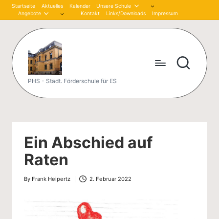
Startseite
Aktuelles
Kalender
Unsere Schule
Angebote
Kontakt
Links/Downloads
Impressum
Skip
to
content
P
PHS - Städt. Förderschule für ES
et
er
-
Ein Abschied auf
H
Raten
är
By
Frank Heipertz
2. Februar 2022
tli
Posted
by
n