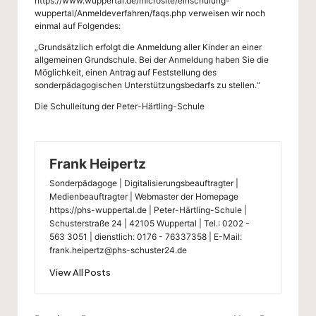
l
https://www.wuppertal.de/microsite/einschulung-
wuppertal/Anmeldeverfahren/faqs.php
verweisen wir noch
einmal auf Folgendes:
„Grundsätzlich erfolgt die Anmeldung aller Kinder an einer
allgemeinen Grundschule. Bei der Anmeldung haben Sie die
Möglichkeit, einen Antrag auf Feststellung des
sonderpädagogischen Unterstützungsbedarfs zu stellen.“
Die Schulleitung der Peter-Härtling-Schule
Frank Heipertz
Sonderpädagoge | Digitalisierungsbeauftragter |
Medienbeauftragter | Webmaster der Homepage
https://phs-wuppertal.de | Peter-Härtling-Schule |
Schusterstraße 24 | 42105 Wuppertal | Tel.: 0202 -
563 3051 | dienstlich: 0176 - 76337358 | E-Mail:
frank.heipertz@phs-schuster24.de
View All Posts