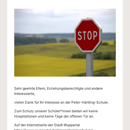
g
by
-
S
c
h
ul
e
W
u
Sehr geehrte Eltern, Erziehungsberechtigte und andere
p
Interessierte,
p
vielen Dank für Ihr Interesse an der Peter-Härtling-Schule.
er
Zum Schutz unserer Schüler*innen bieten wir keine
Hospitationen und keine Tage der offenen Tür an.
ta
Auf der Internetseite der Stadt Wuppertal