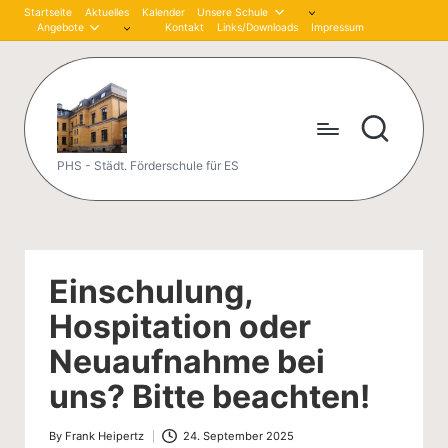
Startseite
Aktuelles
Kalender
Unsere Schule
Angebote
Kontakt
Links/Downloads
Impressum
Skip
to
content
P
PHS - Städt. Förderschule für ES
et
er
-
Einschulung,
H
Hospitation oder
är
Neuaufnahme bei
tli
uns? Bitte beachten!
n
By
Frank Heipertz
24. September 2025
Posted