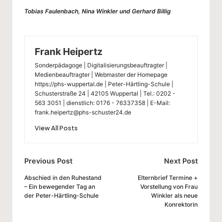
Tobias Faulenbach, Nina Winkler und Gerhard Billig
Frank Heipertz
Sonderpädagoge | Digitalisierungsbeauftragter |
Medienbeauftragter | Webmaster der Homepage
https://phs-wuppertal.de | Peter-Härtling-Schule |
Schusterstraße 24 | 42105 Wuppertal | Tel.: 0202 -
563 3051 | dienstlich: 0176 - 76337358 | E-Mail:
frank.heipertz@phs-schuster24.de
View All Posts
Post
Previous Post
Next Post
navigation
Abschied in den Ruhestand
Elternbrief Termine +
– Ein bewegender Tag an
Vorstellung von Frau
der Peter-Härtling-Schule
Winkler als neue
Konrektorin