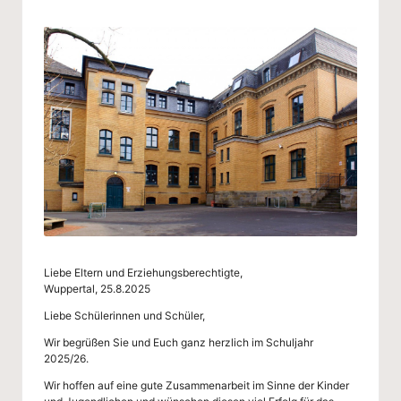
g
by
-
S
c
h
ul
e
W
u
Liebe Eltern und Erziehungsberechtigte,
p
Wuppertal, 25.8.2025
p
Liebe Schülerinnen und Schüler,
er
Wir begrüßen Sie und Euch ganz herzlich im Schuljahr
2025/26.
ta
Wir hoffen auf eine gute Zusammenarbeit im Sinne der Kinder