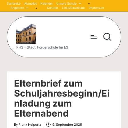
Startseite
Aktuelles
Kalender
Unsere Schule
Angebote
Kontakt
Links/Downloads
Impressum
Skip
to
content
P
PHS - Städt. Förderschule für ES
et
er
-
Elternbrief zum
H
Schuljahresbeginn/Ei
är
nladung zum
tli
Elternabend
n
By
Frank Heipertz
9. September 2025
Posted