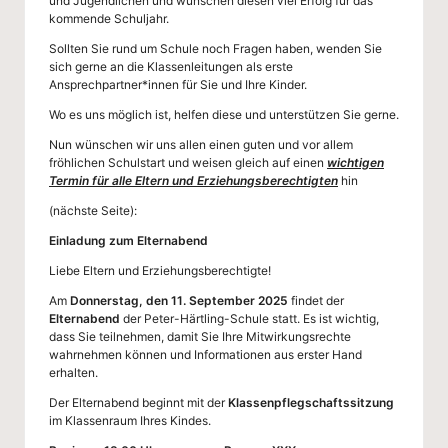
l
und Jugendlichen und wünschen diesen viel Erfolg für das
kommende Schuljahr.
Sollten Sie rund um Schule noch Fragen haben, wenden Sie
sich gerne an die Klassenleitungen als erste
Ansprechpartner*innen für Sie und Ihre Kinder.
Wo es uns möglich ist, helfen diese und unterstützen Sie gerne.
Nun wünschen wir uns allen einen guten und vor allem
fröhlichen Schulstart und weisen gleich auf einen
wichtigen
Termin für
alle
Eltern und Erziehungsberechtigten
hin
(nächste Seite):
Einladung zum Elternabend
Liebe Eltern und Erziehungsberechtigte!
Am
Donnerstag, den 11. September 2025
findet der
Elternabend
der Peter-Härtling-Schule statt. Es ist wichtig,
dass Sie teilnehmen, damit Sie Ihre Mitwirkungsrechte
wahrnehmen können und Informationen aus erster Hand
erhalten.
Der Elternabend beginnt mit der
Klassenpflegschaftssitzung
im Klassenraum Ihres Kindes.