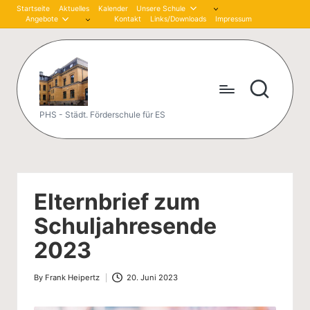
Startseite
Aktuelles
Kalender
Unsere Schule
Angebote
Kontakt
Links/Downloads
Impressum
Skip
to
content
P
PHS - Städt. Förderschule für ES
et
er
-
Elternbrief zum
H
Schuljahresende
är
2023
tli
By
Frank Heipertz
20. Juni 2023
n
Posted
by