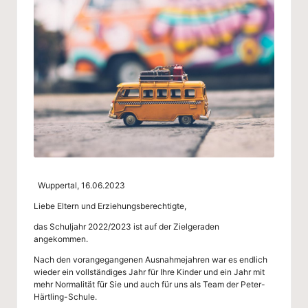
g
-
S
c
h
ul
e
W
Wuppertal, 16.06.2023
u
Liebe Eltern und Erziehungsberechtigte,
p
das Schuljahr 2022/2023 ist auf der Zielgeraden
p
angekommen.
er
Nach den vorangegangenen Ausnahmejahren war es endlich
wieder ein vollständiges Jahr für Ihre Kinder und ein Jahr mit
ta
mehr Normalität für Sie und auch für uns als Team der Peter-
Härtling-Schule.