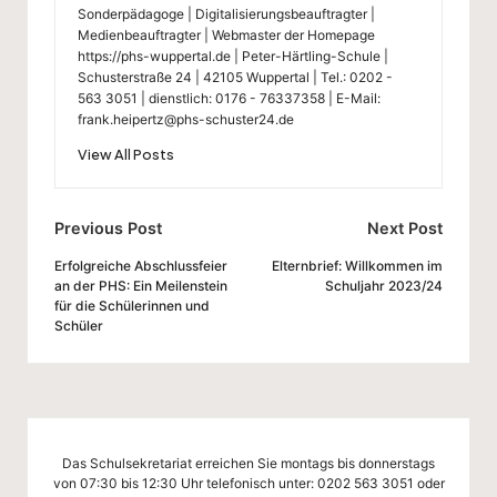
Sonderpädagoge | Digitalisierungsbeauftragter |
Medienbeauftragter | Webmaster der Homepage
https://phs-wuppertal.de | Peter-Härtling-Schule |
Schusterstraße 24 | 42105 Wuppertal | Tel.: 0202 -
563 3051 | dienstlich: 0176 - 76337358 | E-Mail:
frank.heipertz@phs-schuster24.de
View All Posts
Post
Previous Post
Next Post
navigation
Erfolgreiche Abschlussfeier
Elternbrief: Willkommen im
an der PHS: Ein Meilenstein
Schuljahr 2023/24
für die Schülerinnen und
Schüler
Das Schulsekretariat erreichen Sie montags bis donnerstags
von 07:30 bis 12:30 Uhr telefonisch unter:
0202 563 3051
oder