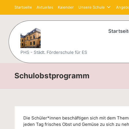
Startseite
Aktuelles
Kalender
Unsere Schule
Angeb
Skip
to
content
Startseit
P
PHS - Städt. Förderschule für ES
et
Schulobstprogramm
er
-
H
är
Die Schüler*innen beschäftigen sich mit dem Them
jeden Tag frisches Obst und Gemüse zu sich zu neh