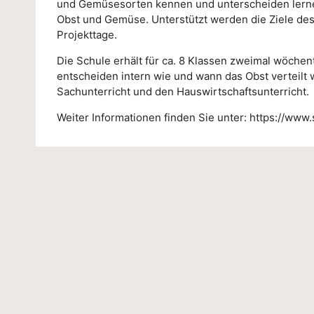
tli
und Gemüsesorten kennen und unterscheiden lerne
Obst und Gemüse. Unterstützt werden die Ziele d
n
Projekttage.
g
Die Schule erhält für ca. 8 Klassen zweimal wöchen
entscheiden intern wie und wann das Obst verteilt w
-
Sachunterricht und den Hauswirtschaftsunterricht.
S
Weiter Informationen finden Sie unter: https://www
c
h
ul
e
W
u