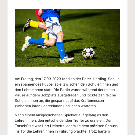
g
by
-
S
c
h
ul
e
W
Am Freitag, den 17.03.2023 fand an der Peter-Härtling-Schule
u
ein spannendes Fußballspiel zwischen den Schüler:innen und
den Lehrer:innen statt. Die Partie wurde während der ersten
p
Pause auf dem Bolzplatz ausgetragen und lockte zahlreiche
Schüler:innen an, die gespannt auf das Kräftemessen
p
zwischen ihren Lehrer:innen und ihnen warteten.
er
Nach einem ausgeglichenen Spielverlauf gelang es den
Lehrer:innen, den entscheidenden Treffer zu erzielen. Der
ta
Torschütze war Herr Heipertz, der mit einem präzisen Schuss
ins Tor die Lehrer:innen in Führung brachte. Trotz hartem