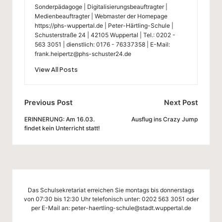
Sonderpädagoge | Digitalisierungsbeauftragter |
Medienbeauftragter | Webmaster der Homepage
https://phs-wuppertal.de | Peter-Härtling-Schule |
Schusterstraße 24 | 42105 Wuppertal | Tel.: 0202 -
563 3051 | dienstlich: 0176 - 76337358 | E-Mail:
frank.heipertz@phs-schuster24.de
View All Posts
Post
Previous Post
Next Post
navigation
ERINNERUNG: Am 16.03.
Ausflug ins Crazy Jump
findet kein Unterricht statt!
Das Schulsekretariat erreichen Sie montags bis donnerstags
von 07:30 bis 12:30 Uhr telefonisch unter:
0202 563 3051
oder
per E-Mail an:
peter-haertling-schule@stadt.wuppertal.de