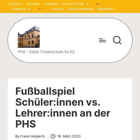
Startseite
Aktuelles
Kalender
Unsere Schule
Angebote
Kontakt
Links/Downloads
Impressum
Skip
to
content
P
PHS - Städt. Förderschule für ES
et
er
-
Fußballspiel
H
Schüler:innen vs.
är
Lehrer:innen an der
tli
PHS
n
By
Frank Heipertz
19. März 2023
Posted