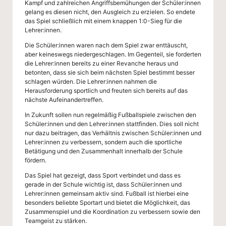
l
Kampf und zahlreichen Angriffsbemühungen der Schüler:innen
gelang es diesen nicht, den Ausgleich zu erzielen. So endete
das Spiel schließlich mit einem knappen 1:0-Sieg für die
Lehrer:innen.
Die Schüler:innen waren nach dem Spiel zwar enttäuscht,
aber keineswegs niedergeschlagen. Im Gegenteil, sie forderten
die Lehrer:innen bereits zu einer Revanche heraus und
betonten, dass sie sich beim nächsten Spiel bestimmt besser
schlagen würden. Die Lehrer:innen nahmen die
Herausforderung sportlich und freuten sich bereits auf das
nächste Aufeinandertreffen.
In Zukunft sollen nun regelmäßig Fußballspiele zwischen den
Schüler:innen und den Lehrer:innen stattfinden. Dies soll nicht
nur dazu beitragen, das Verhältnis zwischen Schüler:innen und
Lehrer:innen zu verbessern, sondern auch die sportliche
Betätigung und den Zusammenhalt innerhalb der Schule
fördern.
Das Spiel hat gezeigt, dass Sport verbindet und dass es
gerade in der Schule wichtig ist, dass Schüler:innen und
Lehrer:innen gemeinsam aktiv sind. Fußball ist hierbei eine
besonders beliebte Sportart und bietet die Möglichkeit, das
Zusammenspiel und die Koordination zu verbessern sowie den
Teamgeist zu stärken.