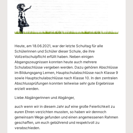
g
-
S
c
h
Heute, am 18.06.2021, war der letzte Schultag für alle
ul
Schülerinnen und Schüler dieser Schule, die ihre
Vollzeitschulpflicht erfüllt haben. Neben einigen
e
Abgangszeugnissen konnten heute auch mehrere
Schulabschlüsse vergeben werden. Dazu gehören Abschlüsse
W
im Bildungsgang Lernen, Hauptschulabschlüsse nach Klasse 9
sowie Hauptschulabschlüsse nach Klasse 10. In den zentralen
u
Abschlussprüfungen konnten teilweise sehr gute Ergebnisse
erzielt werden.
p
Liebe Abgängerinnen und Abgänger,
p
auch wenn wir in diesem Jahr auf eine große Feierlichkeit zu
er
euren Ehren verzichten mussten, so haben wir dennoch
gemeinsam Wege gefunden und einen angemessenen Rahmen
ta
geschaffen, um euch gebührend und respektvoll zu
verabschieden.