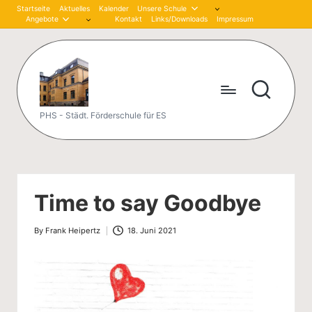
Startseite
Aktuelles
Kalender
Unsere Schule
Angebote
Kontakt
Links/Downloads
Impressum
Skip
to
content
P
PHS - Städt. Förderschule für ES
et
er
-
Time to say Goodbye
H
By
Frank Heipertz
18. Juni 2021
är
Posted
by
tli
n