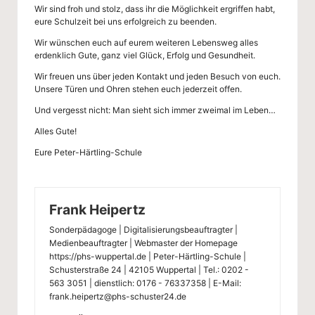
l
Wir sind froh und stolz, dass ihr die Möglichkeit ergriffen habt,
eure Schulzeit bei uns erfolgreich zu beenden.
Wir wünschen euch auf eurem weiteren Lebensweg alles
erdenklich Gute, ganz viel Glück, Erfolg und Gesundheit.
Wir freuen uns über jeden Kontakt und jeden Besuch von euch.
Unsere Türen und Ohren stehen euch jederzeit offen.
Und vergesst nicht: Man sieht sich immer zweimal im Leben…
Alles Gute!
Eure Peter-Härtling-Schule
Frank Heipertz
Sonderpädagoge | Digitalisierungsbeauftragter |
Medienbeauftragter | Webmaster der Homepage
https://phs-wuppertal.de | Peter-Härtling-Schule |
Schusterstraße 24 | 42105 Wuppertal | Tel.: 0202 -
563 3051 | dienstlich: 0176 - 76337358 | E-Mail:
frank.heipertz@phs-schuster24.de